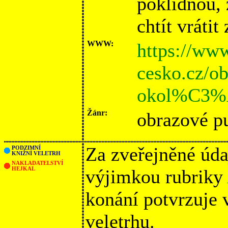
poklidnou,
chtít vráti
WWW:
https://ww
cesko.cz/o
okol%C3%A
Žánr:
obrazové pu
Za zveřejněné úda
PODZIMNÍ
KNIŽNÍ VELETRH
NAKLADATELSTVÍ
HEJKAL
výjimkou rubriky
konání potvrzuje
veletrhu.