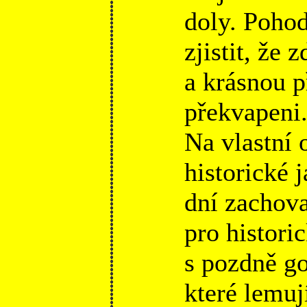
doly. Pohod
zjistit, že
a krásnou p
překvapeni
Na vlastní o
historické 
dní zachova
pro histori
s pozdně g
které lemu