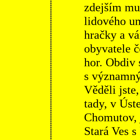
zdejším muz
lidového um
hračky a vá
obyvatele 
hor. Obdiv 
s významný
Věděli jste
tady, v Úst
Chomutov, j
Stará Ves 