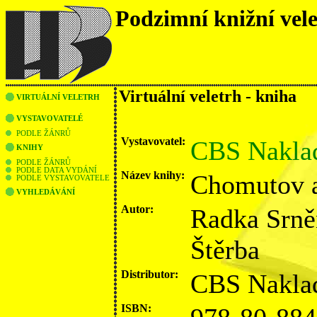
Podzimní knižní vel
Virtuální veletrh - kniha
VIRTUÁLNÍ VELETRH
VYSTAVOVATELÉ
PODLE ŽÁNRŮ
Vystavovatel:
CBS Naklada
KNIHY
PODLE ŽÁNRŮ
PODLE DATA VYDÁNÍ
Název knihy:
Chomutov a
PODLE VYSTAVOVATELE
VYHLEDÁVÁNÍ
Autor:
Radka Srně
Štěrba
Distributor:
CBS Naklad
ISBN: