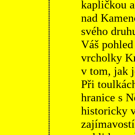
kapličkou a
nad Kamenc
svého druhu
Váš pohled 
vrcholky Kr
v tom, jak 
Při toulkác
hranice s 
historicky
zajímavostí