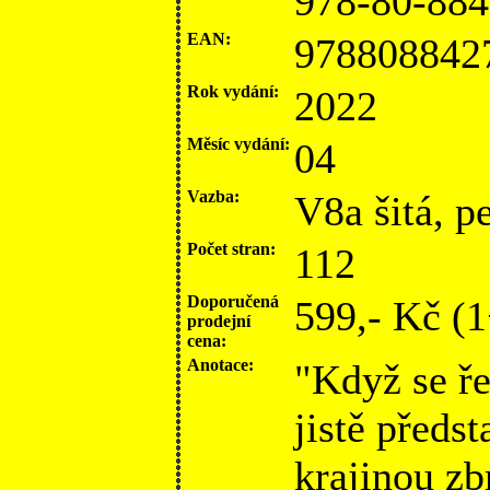
978-80-884
EAN:
978808842
Rok vydání:
2022
Měsíc vydání:
04
Vazba:
V8a šitá, p
Počet stran:
112
Doporučená
599,- Kč (
prodejní
cena:
Anotace:
"Když se ř
jistě předs
krajinou z