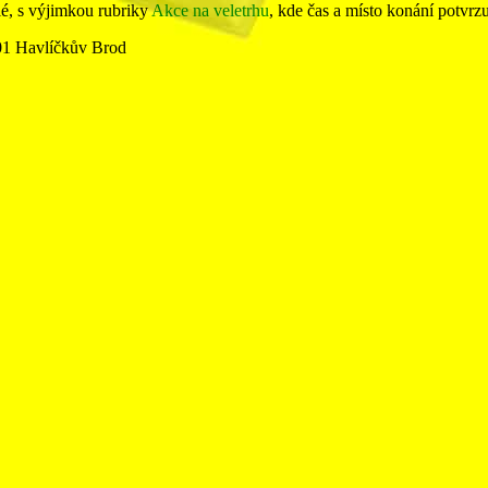
lé, s výjimkou rubriky
Akce na veletrhu
, kde čas a místo konání potvrz
01 Havlíčkův Brod