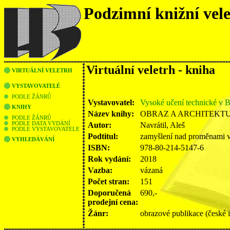
Podzimní knižní vel
Virtuální veletrh - kniha
VIRTUÁLNÍ VELETRH
VYSTAVOVATELÉ
PODLE ŽÁNRŮ
Vystavovatel:
Vysoké učení technické v 
KNIHY
Název knihy:
OBRAZ A ARCHITEKT
PODLE ŽÁNRŮ
Autor:
Navrátil, Aleš
PODLE DATA VYDÁNÍ
PODLE VYSTAVOVATELE
Podtitul:
zamyšlení nad proměnami 
VYHLEDÁVÁNÍ
ISBN:
978-80-214-5147-6
Rok vydání:
2018
Vazba:
vázaná
Počet stran:
151
Doporučená
690,-
prodejní cena:
Žánr:
obrazové publikace (české 