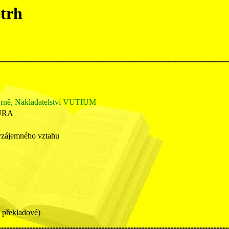
etrh
Brně, Nakladatelství VUTIUM
URA
vzájemného vztahu
i překladové)