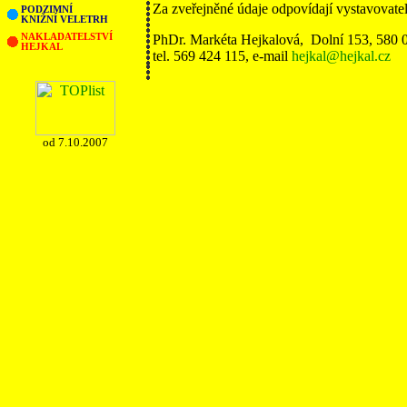
Za zveřejněné údaje odpovídají vystavovate
PODZIMNÍ
KNIŽNÍ VELETRH
NAKLADATELSTVÍ
PhDr. Markéta Hejkalová, Dolní 153, 580 
HEJKAL
tel. 569 424 115, e-mail
hejkal@hejkal.cz
od 7.10.2007