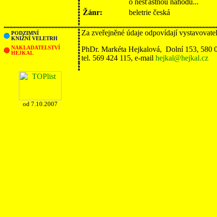
o nešťastnou náhodu...
Žánr:
beletrie česká
Za zveřejněné údaje odpovídají vystavovate
PODZIMNÍ
KNIŽNÍ VELETRH
NAKLADATELSTVÍ
PhDr. Markéta Hejkalová, Dolní 153, 580 
HEJKAL
tel. 569 424 115, e-mail
hejkal@hejkal.cz
od 7.10.2007