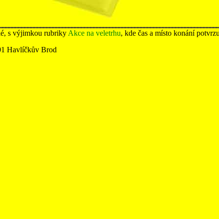
lé, s výjimkou rubriky
Akce na veletrhu
, kde čas a místo konání potvrz
01 Havlíčkův Brod