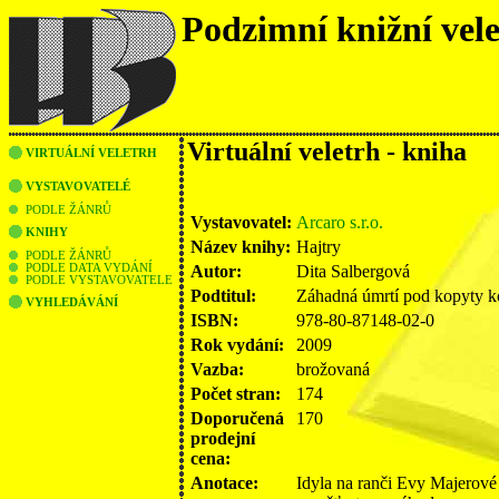
Podzimní knižní vel
Virtuální veletrh - kniha
VIRTUÁLNÍ VELETRH
VYSTAVOVATELÉ
PODLE ŽÁNRŮ
Vystavovatel:
Arcaro s.r.o.
KNIHY
Název knihy:
Hajtry
PODLE ŽÁNRŮ
Autor:
Dita Salbergová
PODLE DATA VYDÁNÍ
PODLE VYSTAVOVATELE
Podtitul:
Záhadná úmrtí pod kopyty k
VYHLEDÁVÁNÍ
ISBN:
978-80-87148-02-0
Rok vydání:
2009
Vazba:
brožovaná
Počet stran:
174
Doporučená
170
prodejní
cena:
Anotace:
Idyla na ranči Evy Majerové 