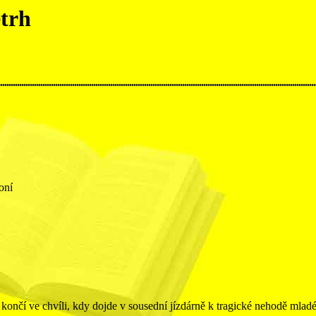
etrh
oní
končí ve chvíli, kdy dojde v sousední jízdárně k tragické nehodě mladé 