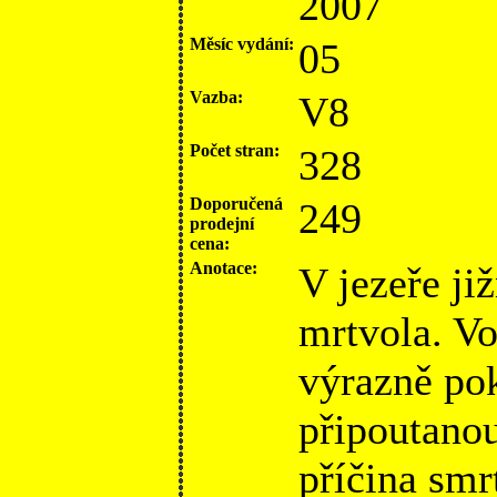
2007
Měsíc vydání:
05
Vazba:
V8
Počet stran:
328
Doporučená
249
prodejní
cena:
Anotace:
V jezeře ji
mrtvola. Vo
výrazně pok
připoutanou
příčina smr