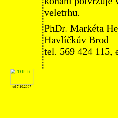
konání potvrzuje
veletrhu.
PhDr. Markéta He
Havlíčkův Brod
tel. 569 424 115,
od 7.10.2007