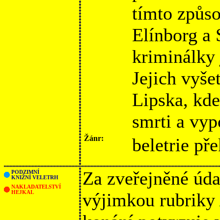
tímto způs
Elínborg a 
kriminálky 
Jejich vyše
Lipska, kde
smrti a vypo
Žánr:
beletrie př
Za zveřejněné úda
PODZIMNÍ
KNIŽNÍ VELETRH
NAKLADATELSTVÍ
HEJKAL
výjimkou rubriky