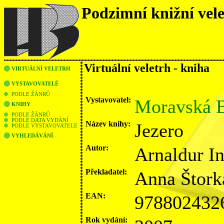
Podzimní knižní vel
Virtuální veletrh - kniha
VIRTUÁLNÍ VELETRH
VYSTAVOVATELÉ
PODLE ŽÁNRŮ
Vystavovatel:
Moravská B
KNIHY
PODLE ŽÁNRŮ
PODLE DATA VYDÁNÍ
Název knihy:
Jezero
PODLE VYSTAVOVATELE
VYHLEDÁVÁNÍ
Autor:
Arnaldur I
Překladatel:
Anna Štork
EAN:
978802432
Rok vydání: